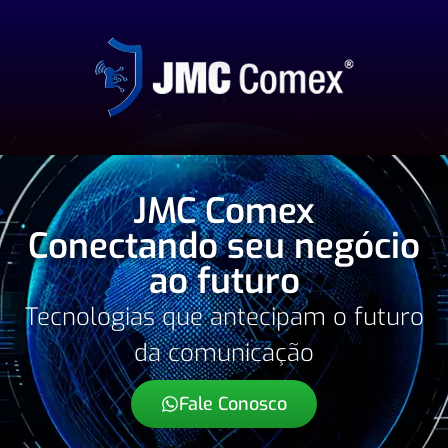
JMC Comex
Conectando seu negócio
ao futuro
Tecnologias que antecipam o futuro
da comunicação
Fale Conosco