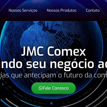
Nossos Serviços
Nossos Produtos
Contato
JMC Comex
ndo seu negócio a
ias que antecipam o futuro da co
Fale Conosco