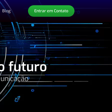
Blog
Entrar em Contato
o futuro
municação