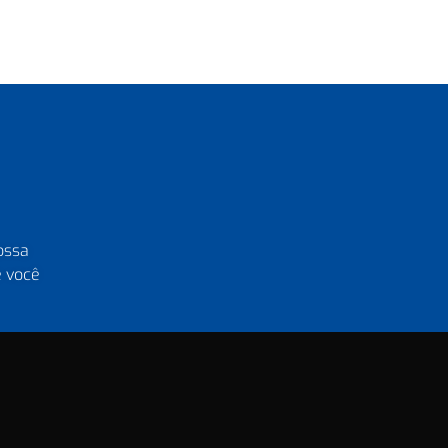
ossa
e você