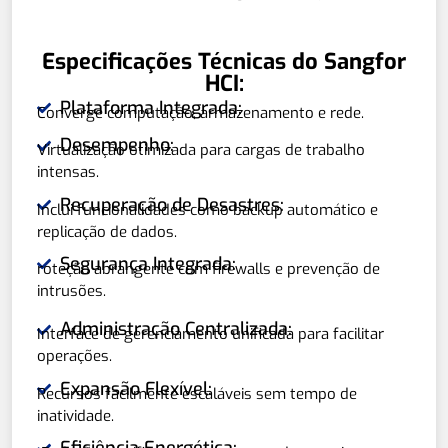
Especificações Técnicas do Sangfor
HCI:
Plataforma Integrada:
Converge computação, armazenamento e rede.
Desempenho:
Virtualização otimizada para cargas de trabalho
intensas.
Recuperação de Desastres:
Inclui funcionalidades como backup automático e
replicação de dados.
Segurança Integrada:
roteção abrangente com firewalls e prevenção de
intrusões.
Administração Centralizada:
Interface de gerenciamento unificada para facilitar
operações.
Expansão Flexível:
Recursos facilmente escaláveis sem tempo de
inatividade.