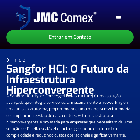
Sobre Nós
Nossos Serviços
Nossos Produtos
Entrar em Contato
Início
Sangfor HCI: O Futuro da
Infraestrutura
Hiperconvergente
A Sangfor HCI (Hyper-Converged Infrastructure) é uma solução
avançada que integra servidores, armazenamento e networking em
uma única plataforma, proporcionando uma maneira revolucionária
de simplificar a gestão de data centers. Esta infraestrutura
hiperconvergente é projetada para empresas que necessitam de uma
solução de TI ágil, escalável e fácil de gerenciar, eliminando a
complexidade e reduzindo custos operacionais significativamente.