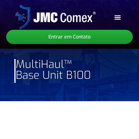
Sobre Nós
Nossos Serviços
Nossos Produtos
Entrar em Contato
MultiHaul™
Base Unit B100