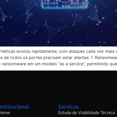
rnéticas evoluiu rapidamente, com ataques cada vez mais s
s de todos os portes precisam estar atentas: 1. Ransomwa
e ransomware em um modelo “as a service“, permitindo que
Institucional
Serviços
Home
Estudo de Viabilidade Técnica