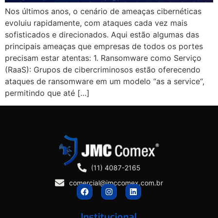
Nos últimos anos, o cenário de ameaças cibernéticas
evoluiu rapidamente, com ataques cada vez mais
sofisticados e direcionados. Aqui estão algumas das
principais ameaças que empresas de todos os portes
precisam estar atentas: 1. Ransomware como Serviço
(RaaS): Grupos de cibercriminosos estão oferecendo
ataques de ransomware em um modelo “as a service“,
permitindo que até […]
(11) 4087-2165
comercial@jmccomex.com.br
Institucional